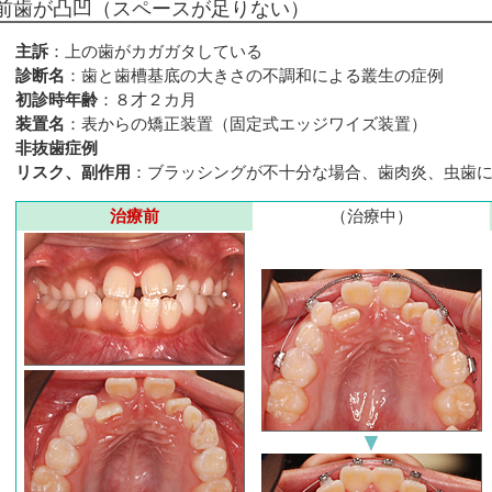
前歯が凸凹（スペースが足りない）
主訴
：上の歯がカガガタしている
診断名
：歯と歯槽基底の大きさの不調和による叢生の症例
初診時年齢
：８才２カ月
装置名
：表からの矯正装置（固定式エッジワイズ装置）
非抜歯症例
リスク、副作用
：ブラッシングが不十分な場合、歯肉炎、虫歯
治療前
（治療中）