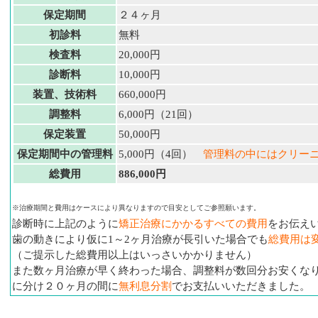
保定期間
２４ヶ月
初診料
無料
検査料
20,000円
診断料
10,000円
装置、技術料
660,000円
調整料
6,000円（21回）
保定装置
50,000円
保定期間中の管理料
5,000円（4回）
管理料の中にはクリー
総費用
886,000円
※治療期間と費用はケースにより異なりますので目安としてご参照願います。
診断時に上記のように
矯正治療にかかるすべての費用
をお伝え
歯の動きにより仮に1～2ヶ月治療が長引いた場合でも
総費用は
（ご提示した総費用以上はいっさいかかりません）
また数ヶ月治療が早く終わった場合、調整料が数回分お安くなり
に分け２０ヶ月の間に
無利息分割
でお支払いいただきました。