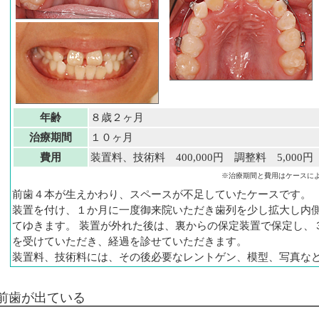
年齢
８歳２ヶ月
治療期間
１０ヶ月
費用
装置料、技術料 400,000円 調整料 5,000
※治療期間と費用はケースに
前歯４本が生えかわり、スペースが不足していたケースです。
装置を付け、１か月に一度御来院いただき歯列を少し拡大し内
てゆきます。 装置が外れた後は、裏からの保定装置で保定し、
を受けていただき、経過を診せていただきます。
装置料、技術料には、その後必要なレントゲン、模型、写真な
前歯が出ている