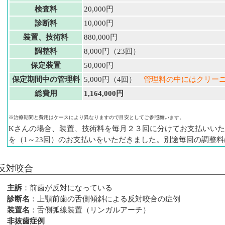
検査料
20,000円
診断料
10,000円
装置、技術料
880,000円
調整料
8,000円（23回）
保定装置
50,000円
保定期間中の管理料
5,000円（4回）
管理料の中にはクリー
総費用
1,164,000円
※治療期間と費用はケースにより異なりますので目安としてご参照願います。
Kさんの場合、装置、技術料を毎月２３回に分けてお支払いいただ
を（1～23回）のお支払いをいただきました。別途毎回の調整
反対咬合
主訴
：前歯が反対になっている
診断名
：上顎前歯の舌側傾斜による反対咬合の症例
装置名
：舌側弧線装置（リンガルアーチ）
非抜歯症例