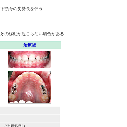
な下顎骨の劣勢長を伴う
歯牙の移動が起こらない場合がある
治療後
円 （消費税別）