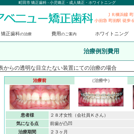
町田市 矯正歯科 - 小児矯正・成人矯正・ホワイトニング
矯正歯科
費用
ホワイトニング
の治療
のご案内
治療例別費用
表からの透明な目立たない装置にての治療の場合
治療前
（治療中）
患者様
２８才女性（会社員Ｋさん）
気になる点
前歯が凸凹
治療期間
２３ヶ月