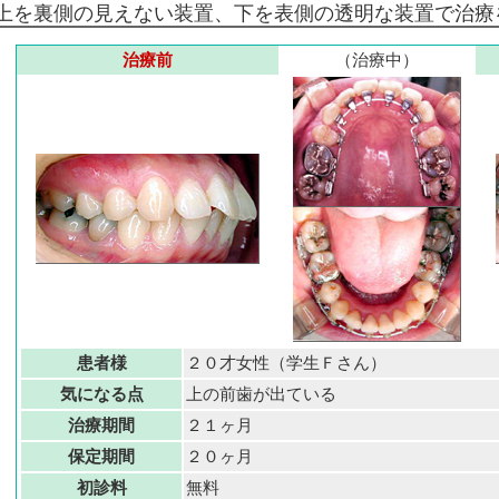
上を裏側の見えない装置、下を表側の透明な装置で治療
治療前
（治療中）
患者様
２０才女性（学生Ｆさん）
気になる点
上の前歯が出ている
治療期間
２１ヶ月
保定期間
２０ヶ月
初診料
無料