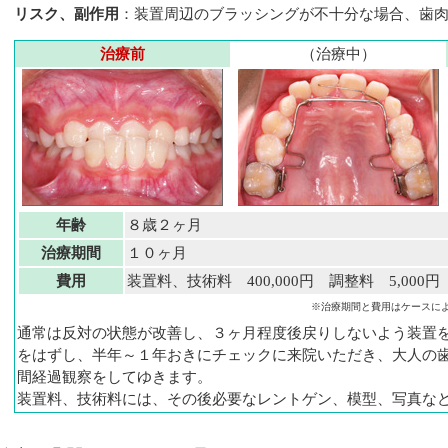
リスク、副作用
：装置周辺のブラッシングが不十分な場合、歯
治療前
（治療中）
年齢
８歳２ヶ月
治療期間
１０ヶ月
費用
装置料、技術料 400,000円 調整料 5,000
※治療期間と費用はケースに
通常は反対の状態が改善し、３ヶ月程度後戻りしないよう装置
をはずし、半年～１年おきにチェックに来院いただき、大人の
間経過観察をしてゆきます。
装置料、技術料には、その後必要なレントゲン、模型、写真な