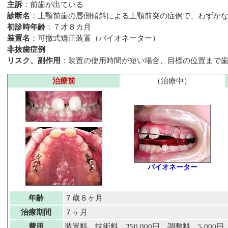
主訴
：前歯が出ている
診断名
：上顎前歯の唇側傾斜による上顎前突の症例で、わずか
初診時年齢
：７才８カ月
装置名
：可撤式矯正装置（バイオネーター）
非抜歯症例
リスク、副作用
：装置の使用時間が短い場合、目標の位置まで
治療前
（治療中）
バイオネーター
年齢
７歳８ヶ月
治療期間
７ヶ月
費用
装置料、技術料 350,000円 調整料 5,000